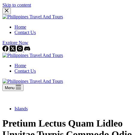
Skip to content
Home
Contact Us
Explore Now
Home
Contact Us
Menu
Islands
Pretium Lectus Quam Lidleo
Unvitae Turpis Commodo Odio