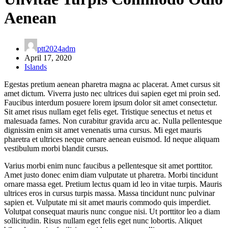
Aenean
ptt2024adm
April 17, 2020
Islands
Egestas pretium aenean pharetra magna ac placerat. Amet cursus sit
amet dictum. Viverra justo nec ultrices dui sapien eget mi proin sed.
Faucibus interdum posuere lorem ipsum dolor sit amet consectetur.
Sit amet risus nullam eget felis eget. Tristique senectus et netus et
malesuada fames. Non curabitur gravida arcu ac. Nulla pellentesque
dignissim enim sit amet venenatis urna cursus. Mi eget mauris
pharetra et ultrices neque ornare aenean euismod. Id neque aliquam
vestibulum morbi blandit cursus.
Varius morbi enim nunc faucibus a pellentesque sit amet porttitor.
Amet justo donec enim diam vulputate ut pharetra. Morbi tincidunt
ornare massa eget. Pretium lectus quam id leo in vitae turpis. Mauris
ultrices eros in cursus turpis massa. Massa tincidunt nunc pulvinar
sapien et. Vulputate mi sit amet mauris commodo quis imperdiet.
Volutpat consequat mauris nunc congue nisi. Ut porttitor leo a diam
sollicitudin. Risus nullam eget felis eget nunc lobortis. Aliquet