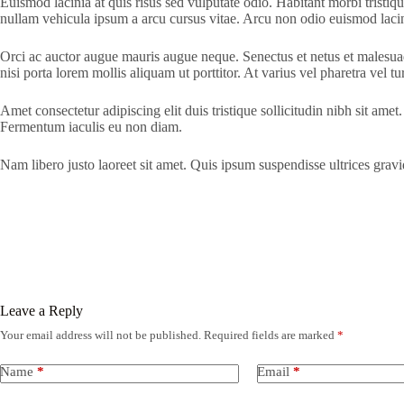
Euismod lacinia at quis risus sed vulputate odio. Habitant morbi tristiq
nullam vehicula ipsum a arcu cursus vitae. Arcu non odio euismod lacinia
Orci ac auctor augue mauris augue neque. Senectus et netus et malesua
nisi porta lorem mollis aliquam ut porttitor. At varius vel pharetra vel tu
Amet consectetur adipiscing elit duis tristique sollicitudin nibh sit amet.
Fermentum iaculis eu non diam.
Nam libero justo laoreet sit amet. Quis ipsum suspendisse ultrices grav
Leave a Reply
Your email address will not be published.
Required fields are marked
*
Name
*
Email
*