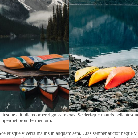
llentesque elit ullamcorper dignissim cras. Scelerisque mauris pellentes
s imperdiet proin fermentum.
 Scelerisque viverra mauris in aliquam sem. Cras semper auctor neque vi