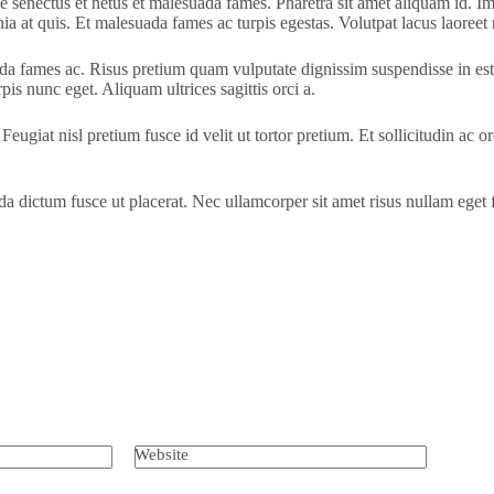
ue senectus et netus et malesuada fames. Pharetra sit amet aliquam id. Im
 at quis. Et malesuada fames ac turpis egestas. Volutpat lacus laoreet n
da fames ac. Risus pretium quam vulputate dignissim suspendisse in es
rpis nunc eget. Aliquam ultrices sagittis orci a.
 Feugiat nisl pretium fusce id velit ut tortor pretium. Et sollicitudin ac 
ida dictum fusce ut placerat. Nec ullamcorper sit amet risus nullam ege
Website