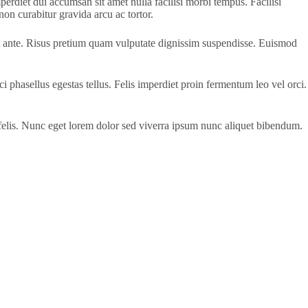
perdiet dui accumsan sit amet nulla facilisi morbi tempus. Facilisi
on curabitur gravida arcu ac tortor.
t ante. Risus pretium quam vulputate dignissim suspendisse. Euismod
orci phasellus egestas tellus. Felis imperdiet proin fermentum leo vel orci.
t felis. Nunc eget lorem dolor sed viverra ipsum nunc aliquet bibendum.